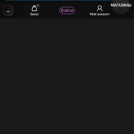
МАГАЗИНЫ
0
↔
Войти
✉
Email:
stcomhelp@gmail.com
Заказ
Мой аккаунт
Для зрителей
(как покупать)
Для авторов
(как продавать)
Политика возврата
МОЙ МАГАЗИН
Торговая площадка для продажи и покупки сисси-трейнеров,
аудио и видео-гипнозов, мотивации, CEI, унижений куколдов и