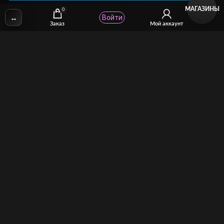
МАГАЗИНЫ
0
↔
Войти
✉
Email:
stcomhelp@gmail.com
Заказ
Мой аккаунт
Для зрителей
(как покупать)
Для авторов
(как продавать)
Политика возврата
МОЙ МАГАЗИН
Торговая площадка для продажи и покупки сисси-трейнеров,
аудио и видео-гипнозов, мотивации, CEI, унижений куколдов и