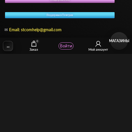
Поддержка в Телеграм
✉
Email:
stcomhelp@gmail.com
МАГАЗИНЫ
0
↔
Войти
Заказ
Мой аккаунт
Для зрителей
(как покупать)
Для авторов
(как продавать)
Политика возврата
МОЙ МАГАЗИН