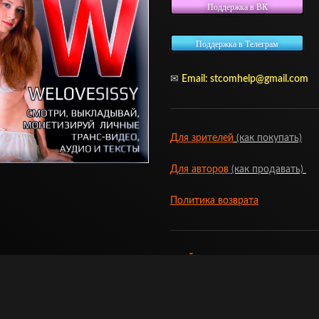
Поддержка в ВК
Поддержка в Телеграм
✉
Email:
stcomhelp@gmail.com
Для зрителей
(как покупать)
Для авторов
(как продавать)
Политика возврата
МОЙ МАГАЗИН