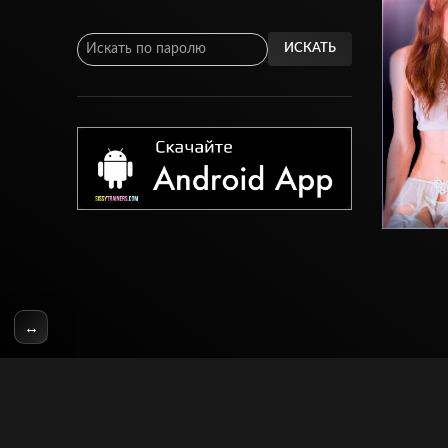
ИСКАТЬ
↔
© SissyTrainers.Com 2020-2025, Все Права Защищены