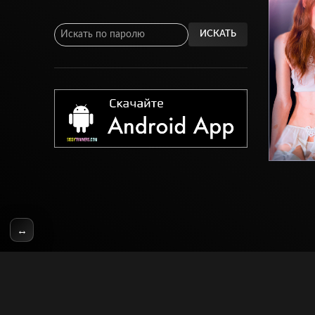
ИСКАТЬ
↔
© SissyTrainers.Com 2020-2025, Все Права Защищены