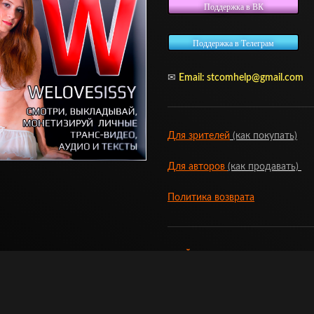
Поддержка в ВК
Поддержка в Телеграм
✉
Email:
stcomhelp@gmail.com
Для зрителей
(как покупать)
Для авторов
(как продавать)
Политика возврата
МОЙ МАГАЗИН