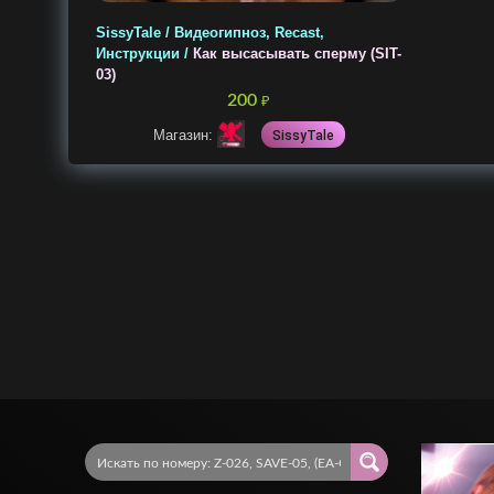
SissyTale / Видеогипноз, Recast,
Инструкции /
Как высасывать сперму (SIT-
03)
200
₽
Магазин:
SissyTale