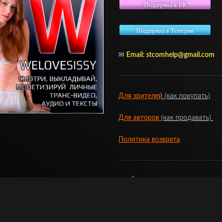
Поддержка в ВК
Поддержка в Телеграм
✉
Email:
stcomhelp@gmail.com
Для зрителей
(как покупать)
Для авторов
(как продавать)
Политика возврата
МОЙ МАГАЗИН