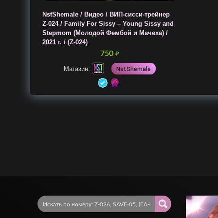
NstShemale / Видео / ВИП-сисси-трейнер
Z-024 / Family For Sissy – Young Sissy and
Stepmom (Молодой Фембой и Мачеха) /
2021 г. / (Z-024)
750
₽
Магазин:
NstShemale