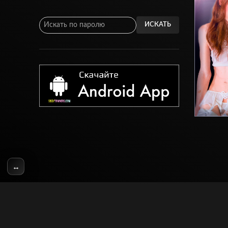
ИСКАТЬ
↔
© SissyTrainers.Com 2020-2025, Все Права Защищены