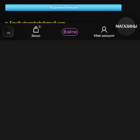
Поддержка в Телеграм
✉
Email:
stcomhelp@gmail.com
МАГАЗИНЫ
0
↔
Войти
Заказ
Мой аккаунт
Для зрителей
(как покупать)
Для авторов
(как продавать)
Политика возврата
МОЙ МАГАЗИН