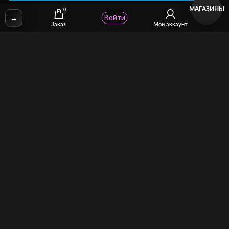
МАГАЗИНЫ
0
↔
Войти
✉
Email:
stcomhelp@gmail.com
Заказ
Мой аккаунт
Для зрителей
(как покупать)
Для авторов
(как продавать)
Политика возврата
МОЙ МАГАЗИН
Торговая площадка для продажи и покупки сисси-трейнеров,
аудио и видео-гипнозов, мотивации, CEI, унижений куколдов и