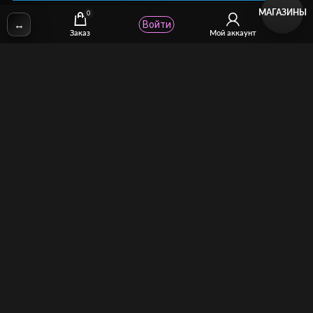
МАГАЗИНЫ
0
↔
Войти
✉
Email:
stcomhelp@gmail.com
Заказ
Мой аккаунт
Для зрителей
(как покупать)
Для авторов
(как продавать)
Политика возврата
МОЙ МАГАЗИН
Торговая площадка для продажи и покупки сисси-трейнеров,
аудио и видео-гипнозов, мотивации, CEI, унижений куколдов и