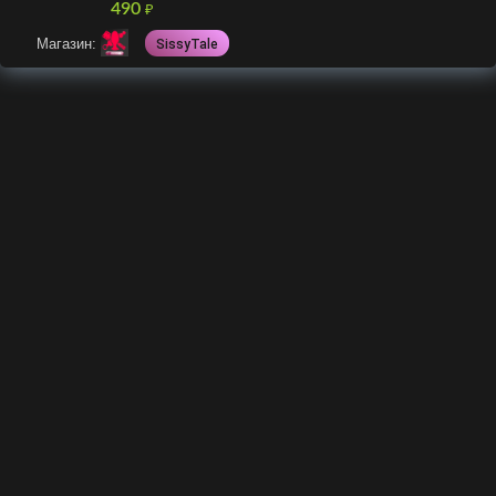
490
₽
Магазин:
SissyTale